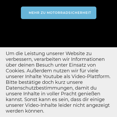
MEHR ZU MOTORRADSICHERHEIT
Um die Leistung unserer Website zu
verbessern, verarbeiten wir Informationen
über deinen Besuch unter Einsatz von
Cookies. Außerdem nutzen wir für viele
unserer Inhalte Youtube als Video-Plattform.
Jessica von VivaLaMopped
Bitte bestätige doch kurz unsere
Datenschutzbestimmungen, damit du
Ihr habt Fragen oder Anregungen? Dann
kontaktiert mich jetzt:
unsere Inhalte in voller Pracht genießen
facebook@ivm-ev.de
kannst. Sonst kann es sein, dass dir einige
unserer Video-Inhalte leider nicht angezeigt
werden können.
Kontakt
Impressum