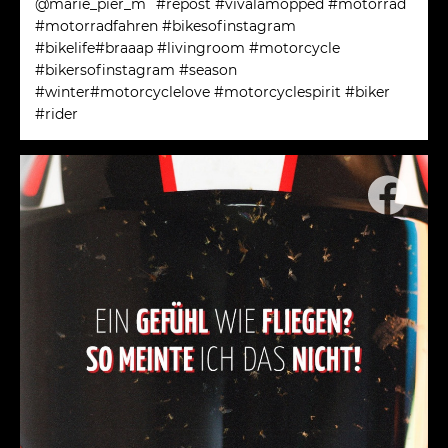
@marie_pier_m⠀#repost #vivalamopped #motorrad
#motorradfahren #bikesofinstagram
#bikelife#braaap #livingroom #motorcycle
#bikersofinstagram #season
#winter#motorcyclelove #motorcyclespirit #biker
#rider