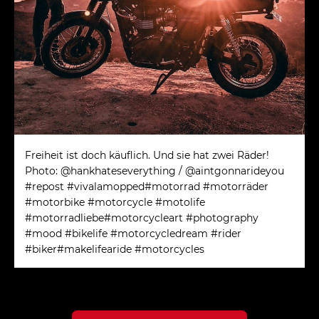
Freiheit ist doch käuflich. Und sie hat zwei Räder!
Photo: @hankhateseverything / @aintgonnarideyou
#repost #vivalamopped#motorrad #motorräder
#motorbike #motorcycle #motolife
#motorradliebe#motorcycleart #photography
#mood #bikelife #motorcycledream #rider
#biker#makelifearide #motorcycles