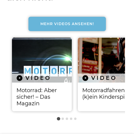
MEHR VIDEOS ANSEHEN!
Ähnliche Beiträge
VIDEO
VIDEO
Motorrad: Aber
Motorradfahren ist
t
sicher! – Das
(k)ein Kinderspiel!
Magazin